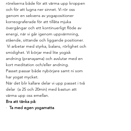
rörelserna både för att värma upp kroppen 
och för att lugna ner sinnet. Vi rör oss 
genom en sekvens av yogapositioner 
korreograferade för att tillåta mjuka 
övergångar och ett kontinuerligt flöde av 
energi, när vi går igenom uppvärmning, 
stående, sittande och liggande positioner. 
 Vi arbetar med styrka, balans, rörlighet och 
smidighet. Vi börjar med lite yogisk 
andning (pranayama) och avslutar med en 
kort meditation och/eller andning.
Passet passar både nybörjare samt ni som 
har yogat mycket.
När det blir kallare delar vi upp passet i två 
delar  (a 25 och 20min) med bastun att 
värma upp oss emellan.
Bra att tänka på:
·  
Ta med egen yogamatta
Read More >