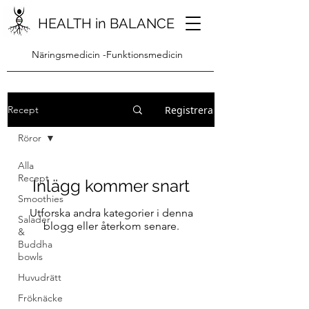
HEALTH in BALANCE
Näringsmedicin -Funktionsmedicin
Registrera
Recept
Röror
Alla
Recept
Inlägg kommer snart
Smoothies
Utforska andra kategorier i denna
Salader
blogg eller återkom senare.
&
Buddha
bowls
Huvudrätt
Fröknäcke