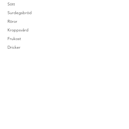
Sött
Surdegsbröd
Röror
Kroppsvård
Frukost
Dricker